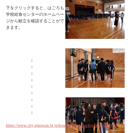
下をクリックすると、はごろも
学校給食センターのホームペー
ジから献立を確認することがで
きます。
↓
↓
↓
↓
↓
↓
↓
↓
↓
https://www.city.ginowan.lg.jp/kosodate_kyoiku/kyoiku/6020.html