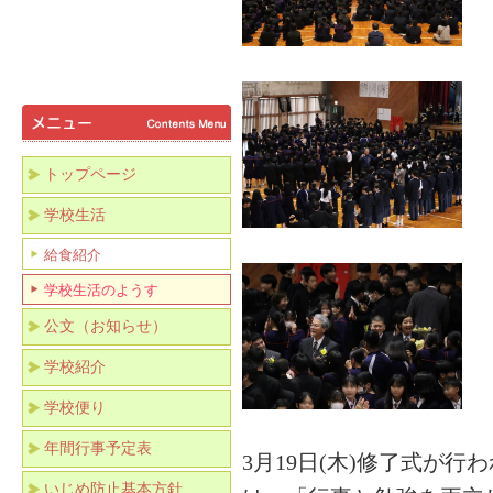
トップページ
学校生活
給食紹介
学校生活のようす
公文（お知らせ）
学校紹介
学校便り
年間行事予定表
3月19日(木)修了式が
いじめ防止基本方針