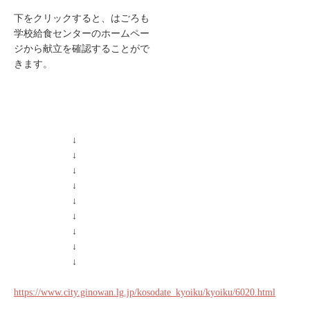
下をクリックすると、はごろも
学校給食センターのホームペー
ジから献立を確認することがで
きます。
↓
↓
↓
↓
↓
↓
↓
↓
↓
https://www.city.ginowan.lg.jp/kosodate_kyoiku/kyoiku/6020.html