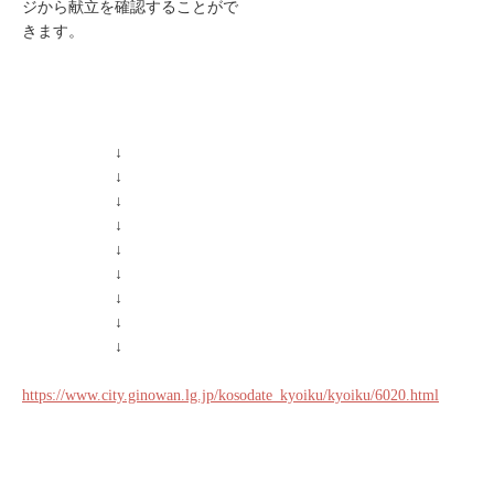
ジから献立を確認することがで
きます。
↓
↓
↓
↓
↓
↓
↓
↓
↓
https://www.city.ginowan.lg.jp/kosodate_kyoiku/kyoiku/6020.html